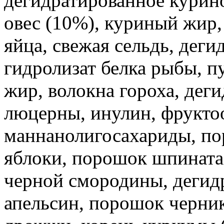
дегидратированное курино
овес (10%), куриный жир
яйца, свежая сельдь, деги
гидролизат белка рыбы, п
жир, волокна гороха, дег
люцерны, инулин, фрукто
маннанолигосахариды, пор
яблоки, порошок шпината
черной смородины, дегид
апельсин, порошок черник