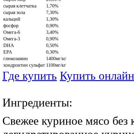
сырая клетчатка
1,70%
сырая зола
7,30%
кальций
1,30%
фосфор
0,90%
Омега‐6
3,40%
Омега‐3
0,90%
DHA
0,50%
EPA
0,30%
глюкозамин
1400мг/кг
хондроитин сульфат
1100мг/кг
Где купить
Купить онлай
Ингредиенты:
Свежее куриное мясо без 